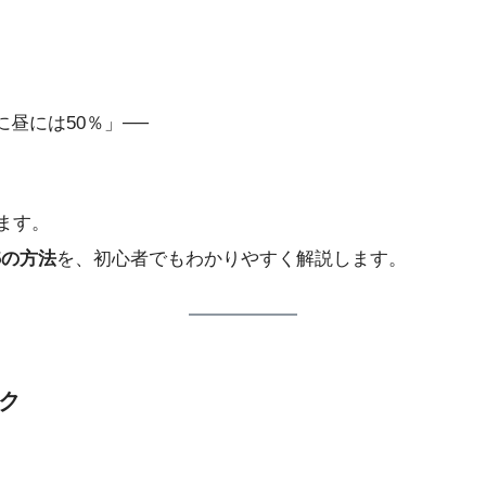
に昼には50％」──
ります。
5の方法
を、初心者でもわかりやすく解説します。
ック